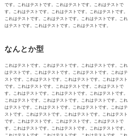
です。これはテストです。これはテストです。これはテストで
す。これはテストです。これはテストです。これはテストです。
これはテストです。これはテストです。これはテストです。これ
はテストです。これはテストです。これはテストです。
なんとか型
これはテストです。これはテストです。これはテストです。これ
はテストです。これはテストです。これはテストです。これはテ
ストです。これはテストです。これはテストです。これはテスト
です。これはテストです。これはテストです。これはテストで
す。これはテストです。これはテストです。これはテストです。
これはテストです。これはテストです。これはテストです。これ
はテストです。これはテストです。これはテストです。これはテ
ストです。これはテストです。これはテストです。これはテスト
です。これはテストです。これはテストです。これはテストで
す。これはテストです。これはテストです。これはテストです。
これはテストです。これはテストです。これはテストです。これ