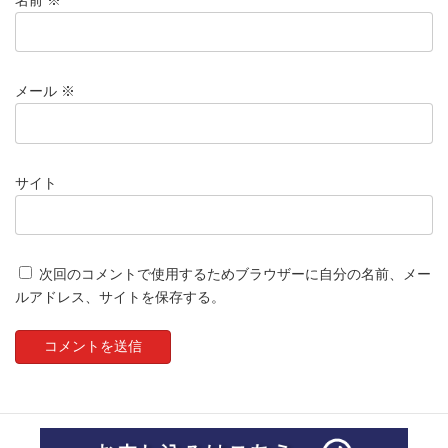
メール
※
サイト
次回のコメントで使用するためブラウザーに自分の名前、メー
ルアドレス、サイトを保存する。