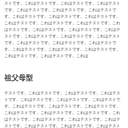
ストです。これはテストです。これはテストです。これはテスト
です。これはテストです。これはテストです。これはテストで
す。これはテストです。これはテストです。これはテストです。
これはテストです。これはテストです。これはテストです。これ
はテストです。これはテストです。これはテストです。これはテ
ストです。これはテストです。これはテストです。これはテスト
です。これはテストです。これはテストです。これはテストで
す。これはテストです。これはテストです。これはテストです。
これはテストです。これはテストです。これは
祖父母型
テストです。これはテストです。これはテストです。これはテス
トです。これはテストです。これはテストです。これはテストで
す。これはテストです。これはテストです。これはテストです。
これはテストです。これはテストです。これはテストです。これ
はテストです。これはテストです。これはテストです。これはテ
ストです。これはテストです。これはテストです。これはテスト